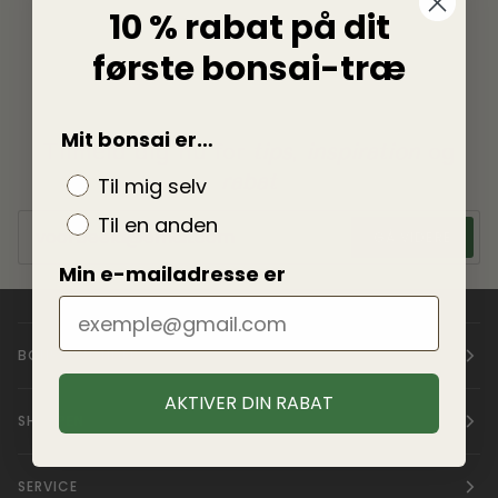
10 % rabat på dit
første bonsai-træ
Mit bonsai er…
Tilmeld dig nu for
tips
,
inspiration
og
rabat
Til mig selv
Til en anden
GÅ VIDERE
Min e-mailadresse er
BONSAIWONDER
AKTIVER DIN RABAT
SHOPPEN
SERVICE