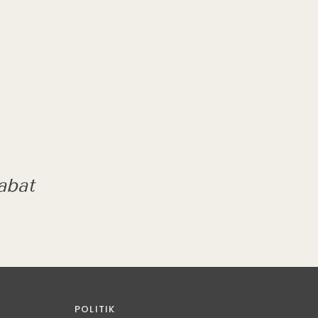
abat
POLITIK