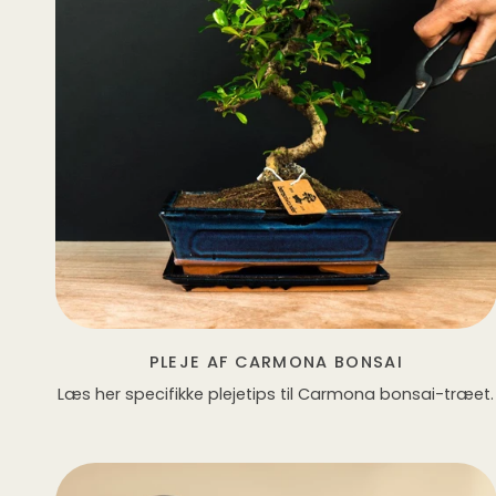
PLEJE AF CARMONA BONSAI
Læs her specifikke plejetips til Carmona bonsai-træet.