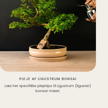
PLEJE AF LIGUSTRUM BONSAI
Læs her specifikke plejetips til Ligustrum (liguster)
bonsai-træet.