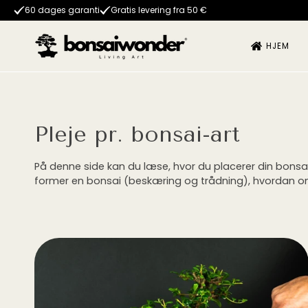
60 dages garanti
Gratis levering fra 50 €
HJEM
Pleje pr. bonsai-art
På denne side kan du læse, hvor du placerer din bonsa
former en bonsai (beskæring og trådning), hvordan