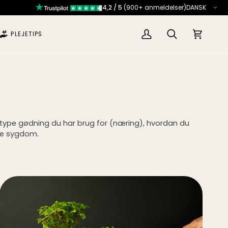
4,2 / 5
(900+ anmeldelser)
PLEJETIPS
Min
Søg
Indkøbsku
konto
n type gødning du har brug for (næring), hvordan du
ge sygdom.