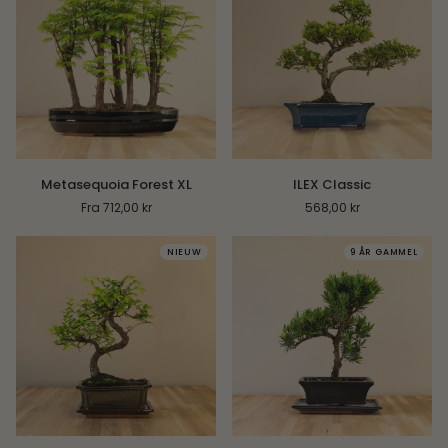
Metasequoia
ILEX
Metasequoia Forest XL
ILEX Classic
Forest
Classic
Fra 712,00 kr
568,00 kr
XL
NIEUW
9 ÅR GAMMEL