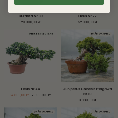
Duranta
Ficus
Duranta Nr.39
Ficus Nr.27
Nr.39
Nr.27
28.000,00 kr
52.000,00 kr
UNIKT EKSEMPLAR
15 ÅR GAMMEL
Ficus
Juniperus
Ficus Nr.44
Juniperus Chinesis Itoigawa
Nr.44
Chinesis
Nr.10
14.800,00 kr
20.000,00 kr
Itoigawa
3.880,00 kr
Nr.10
25 ÅR GAMMEL
7 ÅR GAMMEL