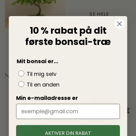
SE HELE
KOLLEKTIONEN
10 % rabat på dit
Metasequoia
Metasequoia Spiral
første bonsai-træ
Spiral
664,00 kr
UDSOLGT
Mit bonsai er…
Til mig selv
Nummererede bonsai
Til en anden
UNIKT EKSEMPLAR
UNIKT EKSEMPLAR
Min e-mailadresse er
AKTIVER DIN RABAT