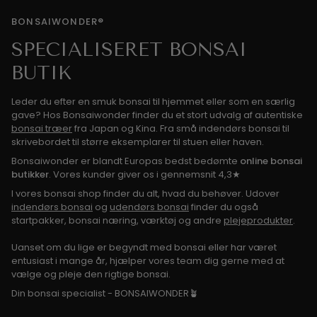
BONSAIWONDER®
SPECIALISERET BONSAI
BUTIK
Leder du efter en smuk bonsai til hjemmet eller som en særlig
gave? Hos Bonsaiwonder finder du et stort udvalg af autentiske
bonsai træer
fra Japan og Kina. Fra små indendørs bonsai til
skrivebordet til større eksemplarer til stuen eller haven.
Bonsaiwonder er blandt Europas bedst bedømte
online bonsai
butikker
. Vores kunder giver os i gennemsnit 4,3★
I vores bonsai shop finder du alt, hvad du behøver. Udover
indendørs bonsai
og
udendørs bonsai
finder du også
startpakker, bonsai næring, værktøj og andre
plejeprodukter
.
Uanset om du lige er begyndt med bonsai eller har været
entusiast i mange år, hjælper vores team dig gerne med at
vælge og pleje den rigtige bonsai.
Din bonsai specialist - BONSAIWONDER🪴