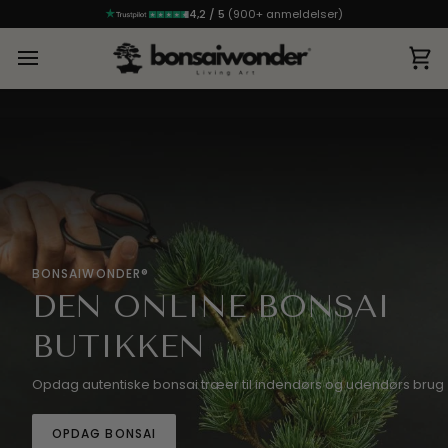
4,2 / 5
(900+ anmeldelser)
In
BONSAIWONDER®
DEN ONLINE BONSAI
BUTIKKEN
Opdag autentiske bonsai træer til indendørs og udendørs brug
OPDAG BONSAI