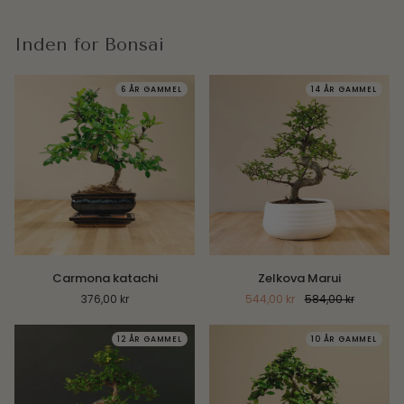
Inden for Bonsai
6 ÅR GAMMEL
14 ÅR GAMMEL
Carmona
Zelkova
Carmona katachi
Zelkova Marui
katachi
Marui
376,00 kr
544,00 kr
584,00 kr
12 ÅR GAMMEL
10 ÅR GAMMEL