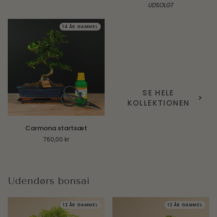
UDSOLGT
14 ÅR GAMMEL
SE HELE
KOLLEKTIONEN
Carmona
Carmona startsæt
startsæt
760,00 kr
Udendørs bonsai
12 ÅR GAMMEL
12 ÅR GAMMEL