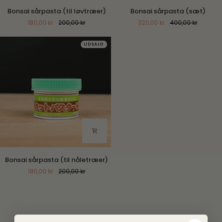
Bonsai
Bonsai
Bonsai sårpasta (til løvtræer)
Bonsai sårpasta (sæt)
sårpasta
sårpasta
180,00 kr
200,00 kr
320,00 kr
400,00 kr
(til
(sæt)
løvtræer)
UDSALG
Bonsai
Bonsai sårpasta (til nåletræer)
sårpasta
180,00 kr
200,00 kr
(til
nåletræer)