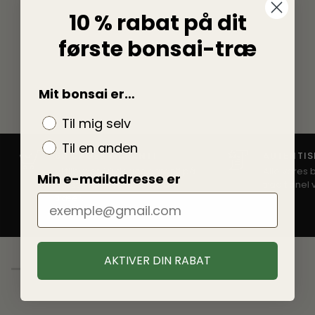
10 % rabat på dit
første bonsai-træ
Mit bonsai er…
Til mig selv
Til en anden
60 DAGES GARANTI
AUTENTIS
Vi tilbyder 60 dages garanti på
Alle vores 
Min e-mailadresse er
næsten alle vores bonsai-
traditionel 
træer.
AKTIVER DIN RABAT