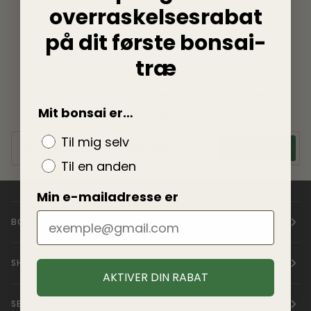
overraskelsesrabat
på dit første bonsai-
træ
Sign up now for
tips
,
inspiration
, and
Mit bonsai er…
discounts
Til mig selv
CONTINUE
Til en anden
Min e-mailadresse er
BONSAIWONDER
SHOPPING
AKTIVER DIN RABAT
SERVICE